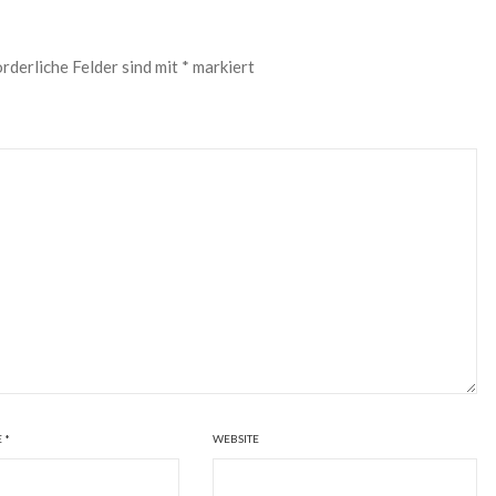
rderliche Felder sind mit
*
markiert
E
*
WEBSITE