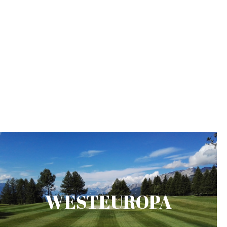
WESTEUROPA
WESTEUROPA
Hier finden Sie eine Auflistung meiner gespielten
Golfplätze!