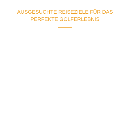
ULE
AUSGESUCHTE REISEZIELE FÜR DAS
PERFEKTE GOLFERLEBNIS
geboren 3.8.1950 in Villach, Oesterreich
mit 12 Jahren in die Schweiz gekommen
wohnhaft in Basel
frühere Hobbies: Fussball, Tennis
erster Schnupperkurs im Golf im Herbst 1995
war immer sehr reisefreudig
Golf spielen und gleichzeitig neue Länder kennenlernen
war für mich die ideale Kombination
daraus ergab sich das Ziel, in 100 Ländern Golf zu spielen!
mein Ziel war es aber nicht die Pauschalgolfresorts