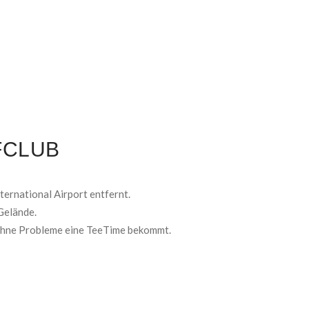
FCLUB
ernational Airport entfernt.
Gelände.
 ohne Probleme eine TeeTime bekommt.